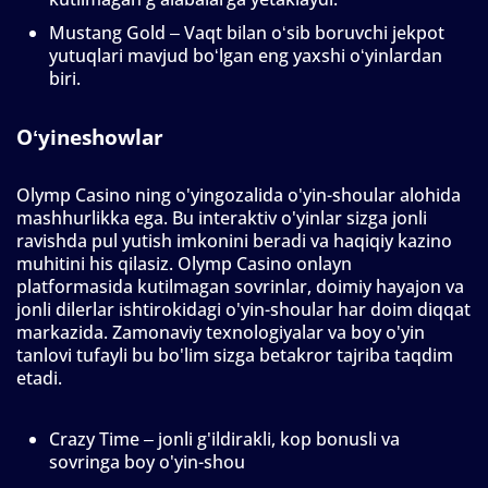
Mustang Gold – Vaqt bilan o‘sib boruvchi jekpot
yutuqlari mavjud bo‘lgan eng yaxshi o‘yinlardan
biri.
Oʻyineshowlar
Olymp Casino ning o'yingozalida o'yin-shoular alohida
mashhurlikka ega. Bu interaktiv o'yinlar sizga jonli
ravishda pul yutish imkonini beradi va haqiqiy kazino
muhitini his qilasiz. Olymp Casino onlayn
platformasida kutilmagan sovrinlar, doimiy hayajon va
jonli dilerlar ishtirokidagi o'yin-shoular har doim diqqat
markazida. Zamonaviy texnologiyalar va boy o'yin
tanlovi tufayli bu bo'lim sizga betakror tajriba taqdim
etadi.
Crazy Time – jonli g'ildirakli, kop bonusli va
sovringa boy o'yin-shou