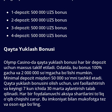
1-depozit: 500 000 UZS bonus
2-depozit: 500 000 UZS bonus
3-depozit: 500 000 UZS bonus
4-depozit: 500 000 UZS bonus
Qayta Yuklash Bonusi
Olymp Casino-da qayta yuklash bonusi har bir depozit
uchun maxsus taklif etiladi. Odatda, bu bonus 100%
gacha va 2 000 000 so‘mgacha bo‘lishi mumkin.
Minimal depozit miqdori 50 000 so‘mni tashkil etadi.
Qayta yuklash bonusini olish uchun, uni faollashtirish
va keyingi 7 kun ichida 30 marta aylantirish talab
qilinadi. Har bir foydalanuvchi aksiya shartlarini to‘liq
o‘qib chiqishi zarur. Bu imkoniyat bilan mukofotga tez
va oson ega bo‘ling.