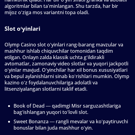
algoritmlar bilan ta’minlangan. Shu tarzda, har bir
mijoz o‘ziga mos variantni topa oladi.
Slot o‘yinlari
Olymp Casino slot o‘yinlari rang-barang mavzular va
mashhur ishlab chiquvchilar tomonidan taqdim
etilgan. Onlayn zalda klassik uchta g‘ildirakli
avtomatlar, zamonaviy video slotlar va yuqori jackpotli
o‘yinlar mavjud. O‘yinchilar har xil bonus xususiyatlari
va bepul aylanishlarni sinab ko‘rishlari mumkin. Olymp
kazino o‘z foydalanuvchilariga adolatli va
litsenziyalangan slotlarni taklif etadi.
Book of Dead — qadimgi Misr sarguzashtlariga
bag‘ishlangan yuqori to‘lovli slot.
Sweet Bonanza — rangli mevalar va ko‘paytiruvchi
bonuslar bilan juda mashhur o‘yin.