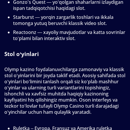
Gonzo’s Quest — yo‘qolgan shaharlarni izlaydigan
ispan tadqiqotchisi haqidagi slot.
Starburst — yorqin zargarlik toshlari va ikkala
tomonga yutuq beruvchi klassik video slot.
Reactoonz — xayoliy mavjudotlar va katta sovrinlar
to‘plami bilan interaktiv slot.
Stol o‘yinlari
Olymp kazino foydalanuvchilarga zamonaviy va klassik
stol o‘yinlarini bir joyda taklif etadi. Asosiy sahifada stol
o‘yinlari bo‘limini tanlash orqali siz ko‘plab mashhur
o‘yinlar va ularning turli variantlarini topishingiz,
ishonchli va xavfsiz muhitda haqiqiy kazinoning
kayfiyatini his qilishingiz mumkin. Oson interfeys va
tezkor to‘lovlar tufayli Olymp Casino turli darajadagi
o‘yinchilar uchun ham qulaylik yaratadi.
Ruletka – Evropa, Fransuz va Amerika ruletka