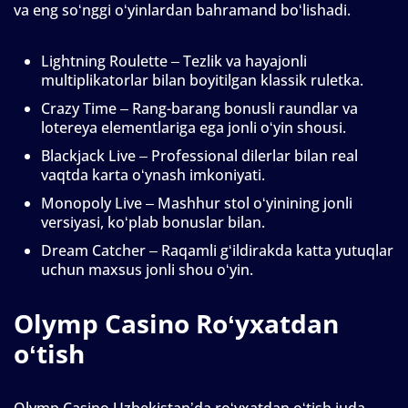
va eng so‘nggi o‘yinlardan bahramand bo‘lishadi.
Lightning Roulette – Tezlik va hayajonli
multiplikatorlar bilan boyitilgan klassik ruletka.
Crazy Time – Rang-barang bonusli raundlar va
lotereya elementlariga ega jonli o‘yin shousi.
Blackjack Live – Professional dilerlar bilan real
vaqtda karta o‘ynash imkoniyati.
Monopoly Live – Mashhur stol o‘yinining jonli
versiyasi, ko‘plab bonuslar bilan.
Dream Catcher – Raqamli g‘ildirakda katta yutuqlar
uchun maxsus jonli shou o‘yin.
Olymp Casino Ro‘yxatdan
o‘tish
Olymp Casino Uzbekistan’da ro‘yxatdan o‘tish juda