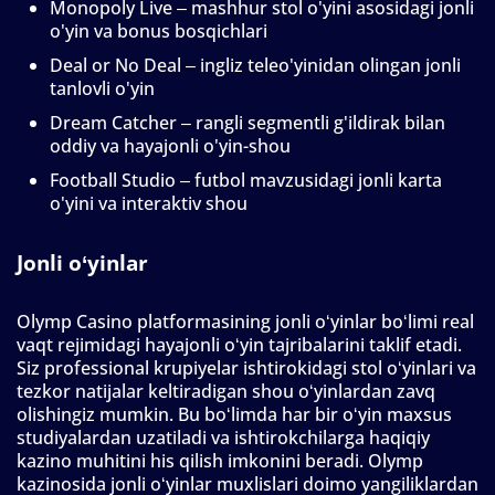
Monopoly Live – mashhur stol o'yini asosidagi jonli
o'yin va bonus bosqichlari
Deal or No Deal – ingliz teleo'yinidan olingan jonli
tanlovli o'yin
Dream Catcher – rangli segmentli g'ildirak bilan
oddiy va hayajonli o'yin-shou
Football Studio – futbol mavzusidagi jonli karta
o'yini va interaktiv shou
Jonli o‘yinlar
Olymp Casino platformasining jonli o‘yinlar bo‘limi real
vaqt rejimidagi hayajonli o‘yin tajribalarini taklif etadi.
Siz professional krupiyelar ishtirokidagi stol o‘yinlari va
tezkor natijalar keltiradigan shou o‘yinlardan zavq
olishingiz mumkin. Bu bo‘limda har bir o‘yin maxsus
studiyalardan uzatiladi va ishtirokchilarga haqiqiy
kazino muhitini his qilish imkonini beradi. Olymp
kazinosida jonli o‘yinlar muxlislari doimo yangiliklardan