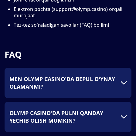
Elektron pochta (
support@olymp.casino
) orqali
murojaat
Tez-tez so'raladigan savollar (FAQ) bo‘limi
FAQ
MEN OLYMP CASINO’DA BEPUL O‘YNAY
OLAMANMI?
OLYMP CASINO’DA PULNI QANDAY
YECHIB OLISH MUMKIN?