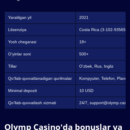
Yaratilgan yil
2021
Litsenziya
Costa Rica (3-102-935657)
Yosh chegarasi
18+
O‘yinlar soni
500+
Tillar
O‘zbek, Rus, Ingliz
Qo‘llab-quvvatlanadigan qurilmalar
Kompyuter, Telefon, Plansh
Minimal depozit
10 USD
Qo‘llab-quvvatlash xizmati
24/7,
support@olymp.casin
Olymp Casino’da bonuslar va