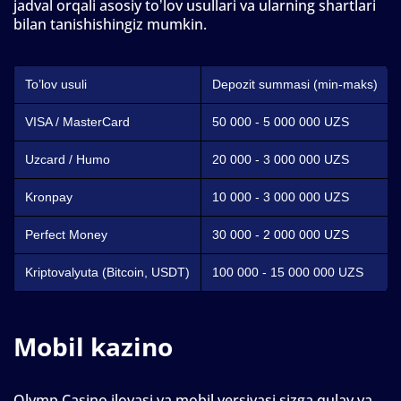
jadval orqali asosiy to’lov usullari va ularning shartlari
bilan tanishishingiz mumkin.
To’lov usuli
Depozit summasi (min-maks)
VISA / MasterCard
50 000 - 5 000 000 UZS
Uzcard / Humo
20 000 - 3 000 000 UZS
Kronpay
10 000 - 3 000 000 UZS
Perfect Money
30 000 - 2 000 000 UZS
Kriptovalyuta (Bitcoin, USDT)
100 000 - 15 000 000 UZS
Mobil kazino
Olymp Casino ilovasi va mobil versiyasi sizga qulay va