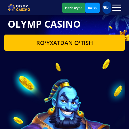
Kirish
Hozir o‘yna
UZ
OLYMP CASINO
RO‘YXATDAN O‘TISH