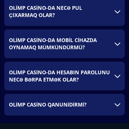
OLIMP CASINO-DA NECƏ PUL
ÇIXARMAQ OLAR?
OLIMP CASINO-DA MOBIL CIHAZDA
OYNAMAQ MÜMKÜNDÜRMÜ?
OLIMP CASINO-DA HESABIN PAROLUNU
NECƏ BƏRPA ETMƏK OLAR?
OLIMP CASINO QANUNIDIRMI?