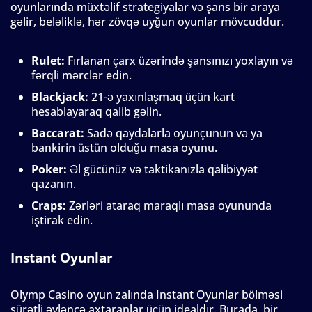
oyunlarında müxtəlif strategiyalar və şans bir araya
gəlir, beləliklə, hər zövqə uyğun oyunlar mövcuddur.
Rulet:
Fırlanan çarx üzərində şansınızı yoxlayın və
fərqli mərclər edin.
Blackjack:
21-ə yaxınlaşmaq üçün kart
hesablayaraq qalib gəlin.
Baccarat:
Sadə qaydalarla oyunçunun və ya
bankirin üstün olduğu masa oyunu.
Poker:
Əl gücünüz və taktikanızla qalibiyyət
qazanın.
Craps:
Zərləri ataraq maraqlı masa oyununda
iştirak edin.
Instant Oyunlar
Olymp Casino oyun zalında Instant Oyunlar bölməsi
sürətli əyləncə axtaranlar üçün idealdır. Burada, bir