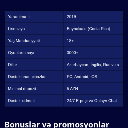
Yaradılma İli
2019
Lisenziya
Beynəlxalq (Costa Rica)
Yaş Məhdudiyyəti
18+
Oyunların sayı
3000+
Dillər
Azərbaycan, İngilis, Rus və s.
Dəstəklənən cihazlar
PC, Android, iOS
Minimal depozit
5 AZN
Dəstək xidməti
24/7 E-poçt və Onlayn Chat
Bonuslar və promosyonlar