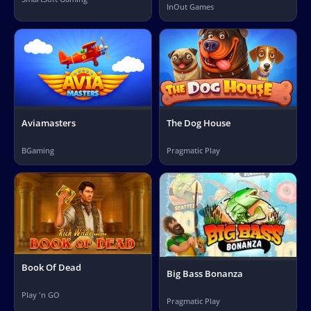
InOut Games
Aviamasters
The Dog House
BGaming
Pragmatic Play
Book Of Dead
Big Bass Bonanza
Play 'n GO
Pragmatic Play