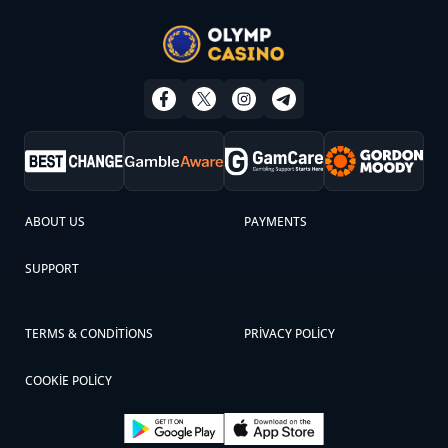
ABOUT US
PAYMENTS
SUPPORT
TERMS & CONDITIONS
PRIVACY POLICY
COOKIE POLICY