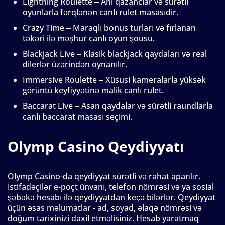
Lightning Roulette – Ani qazanclar və sürətli
oyunlarla fərqlənən canlı rulet masasıdir.
Crazy Time – Maraqlı bonus turları və fırlanan
təkəri ilə məşhur canlı oyun şousu.
Blackjack Live – Klasik blackjack qaydaları və real
dilerlər üzərindən oynanılır.
Immersive Roulette – Xüsusi kameralarla yüksək
görüntü keyfiyyətinə malik canlı rulet.
Baccarat Live – Asan qaydalar və sürətli raundlarla
canlı baccarat masası seçimi.
Olymp Casino Qeydiyyatı
Olymp Casino-da qeydiyyat sürətli və rahat aparılır.
İstifadəçilər e-poçt ünvanı, telefon nömrəsi və ya sosial
şəbəkə hesabı ilə qeydiyyatdan keçə bilərlər. Qeydiyyat
üçün əsas məlumatlar - ad, soyad, əlaqə nömrəsi və
doğum tarixinizi daxil etməlisiniz. Hesab yaratmaq