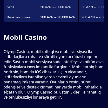
Skrill
20 AZN – 8,000 AZN
50 AZN – 5,000 
Bank köçürməsi
100 AZN – 20,000 AZN
200 AZN – 20,00
Mobil Casino
Olymp Casino, mobil tətbiqi və mobil versiyası ilə
istifadəçilərə rahat və sürətli oyun təcrübəsi təqdim
edir. Saytın mobil versiyası sadə interfeys və bütün əsas
funksiyalara çıxış imkanı ilə fərqlənir. Mobil tətbiq həm
Android, həm də iOS cihazları üçün əlçatandır,
istifadəçilərə istənilən yerdə sevimli oyunlarını
oynamaq imkanı yaradır. Oyunların çeşidi, sürətli
ödənişlər və dəstək xidməti hər yerdə mobil rahatlıqla
əlçatan olur. Olymp Casino bu üstünlükləri ilə rahatlıq
və təhlükəsizliyi bir araya gətirir.