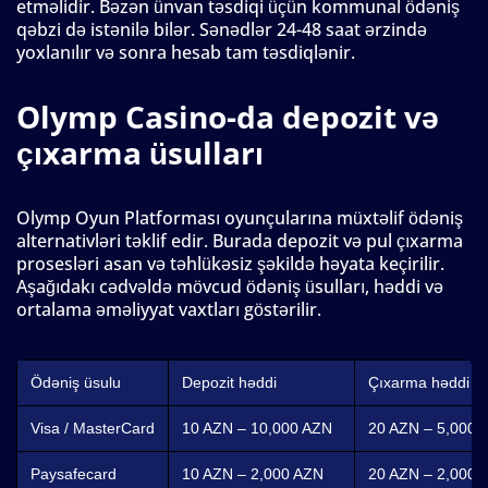
etməlidir. Bəzən ünvan təsdiqi üçün kommunal ödəniş
qəbzi də istənilə bilər. Sənədlər 24-48 saat ərzində
yoxlanılır və sonra hesab tam təsdiqlənir.
Olymp Casino-da depozit və
çıxarma üsulları
Olymp Oyun Platforması oyunçularına müxtəlif ödəniş
alternativləri təklif edir. Burada depozit və pul çıxarma
prosesləri asan və təhlükəsiz şəkildə həyata keçirilir.
Aşağıdakı cədvəldə mövcud ödəniş üsulları, həddi və
ortalama əməliyyat vaxtları göstərilir.
Ödəniş üsulu
Depozit həddi
Çıxarma həddi
Visa / MasterCard
10 AZN – 10,000 AZN
20 AZN – 5,000 
Paysafecard
10 AZN – 2,000 AZN
20 AZN – 2,000 