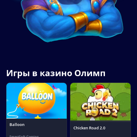
Игры в казино Олимп
Balloon
Chicken Road 2.0
SmartSoft Gaming