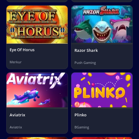
Eye Of Horus
Razor Shark
Merkur
Push Gaming
Aviatrix
Plinko
Aviatrix
BGaming